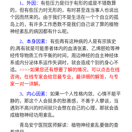
1、外因：
有些压力是归于有形的或是不错数算
的，但有些压力时无形的，有时甚至连当事人也说出
个因而然来的。由于我们不是生活在一个个自立的孤
岛上的，有许多工作悉数不是我们自己说了算的植物
神经紊乱的病因都有什么呢。
2、本身因素：
有些再有这种病的人是有宗族史
的;再有就是可能患者体内的血清张素、乙烯胆硷等神
经传导物质工作平衡的时间，周边神经的自主神经体
系或内分泌体系运作失调时，就会造成个别的身心不
适。
>>>>如果您还有想要了解的情况，可以点击在线
咨询，在线专家会给您最专业，最详细的解答，与专
家一对一详解。
3、内心因素：
如果一个人性格内敛、心情不能平
静的，那这个人会挺多的愁善感，不善于人攀谈，当
遇到不高兴的时间就只会憋在自己的心理，那就会造
成植物神经功用紊乱。
青岛安宁医院医师解读：植物神经紊乱要做的查