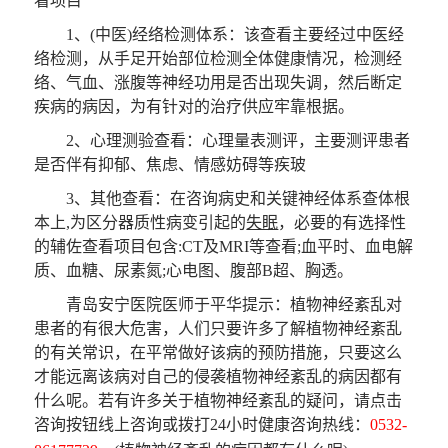
看项目
1、(中医)经络检测体系：该查看主要经过中医经
络检测，从手足开始部位检测全体健康情况，检测经
络、气血、涨腹等神经功用是否出现失调，然后断定
疾病的病因，为有针对的治疗供应牢靠根据。
2、心理测验查看：心理量表测评，主要测评患者
是否伴有抑郁、焦虑、情感妨碍等疾玻
3、其他查看：在咨询病史和关键神经体系查体根
本上,为区分器质性病变引起的
失眠
，必要的有选择性
的辅佐查看项目包含:CT及MRI等查看;血平时、血电解
质、血糖、尿素氮;心电图、腹部B超、胸透。
青岛安宁医院医师于平华提示：植物神经紊乱对
患者的有很大危害，人们只要许多了解植物神经紊乱
的有关常识，在平常做好该病的预防措施，只要这么
才能远离该病对自己的侵袭植物神经紊乱的病因都有
什么呢。若有许多关于植物神经紊乱的疑问，请点击
咨询按钮线上咨询或拨打24小时健康咨询热线：
0532-