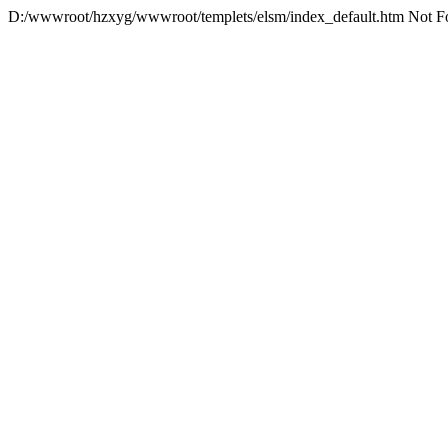
D:/wwwroot/hzxyg/wwwroot/templets/elsm/index_default.htm Not F