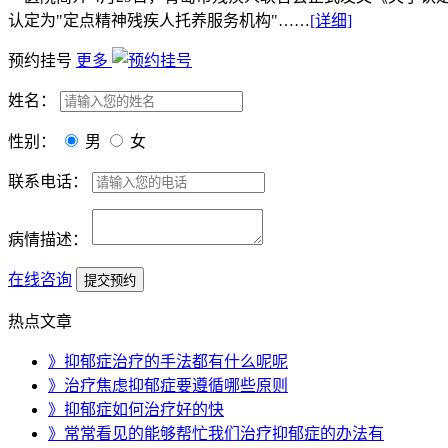
认定为"定点精神残疾人托养服务机构"……
[详细]
预约挂号
更多
姓名：
性别：
男
女
联系电话：
病情描述：
在线咨询
热点文章
》抑郁症治疗的手法都有什么呢呢
》治疗焦虑抑郁症要遵循哪些原则
》抑郁症如何治疗好的快
》常常看见的能够帮忙我们治疗抑郁症的办法有