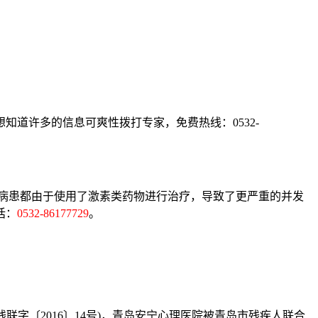
道许多的信息可爽性拨打专家，免费热线：0532-
病患都由于使用了激素类药物进行治疗，导致了更严重的并发
话：
0532-86177729
。
字〔2016〕14号)，青岛安宁心理医院被青岛市残疾人联合