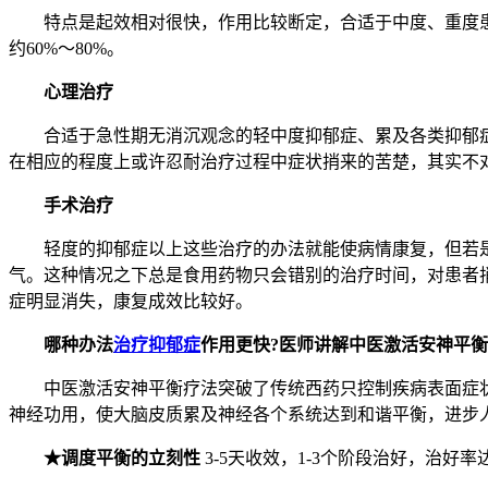
特点是起效相对很快，作用比较断定，合适于中度、重度患
约60%～80%。
心理治疗
合适于急性期无消沉观念的轻中度抑郁症、累及各类抑郁症
在相应的程度上或许忍耐治疗过程中症状捎来的苦楚，其实不
手术治疗
轻度的抑郁症以上这些治疗的办法就能使病情康复，但若是
气。这种情况之下总是食用药物只会错别的治疗时间，对患者
症明显消失，康复成效比较好。
哪种办法
治疗抑郁症
作用更快?医师讲解中医激活安神平
中医激活安神平衡疗法突破了传统西药只控制疾病表面症状
神经功用，使大脑皮质累及神经各个系统达到和谐平衡，进步
★调度平衡的立刻性
3-5天收效，1-3个阶段治好，治好率达