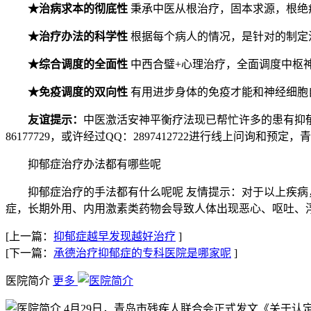
★治病求本的彻底性
秉承中医从根治疗，固本求源，根绝
★治疗办法的科学性
根据每个病人的情况，是针对的制定
★综合调度的全面性
中西合璧+心理治疗，全面调度中枢
★免疫调度的双向性
有用进步身体的免疫才能和神经细胞
友谊提示：
中医激活安神平衡疗法现已帮忙许多的患有抑郁
86177729，或许经过QQ：2897412722进行线上问询和预
抑郁症治疗办法都有哪些呢
抑郁症治疗的手法都有什么呢呢 友情提示：对于以上疾病，
症，长期外用、内用激素类药物会导致人体出现恶心、呕吐、
[上一篇：
抑郁症越早发现越好治疗
]
[下一篇：
承德治疗抑郁症的专科医院是哪家呢
]
医院简介
更多
4月29日，青岛市残疾人联合会正式发文《关于认