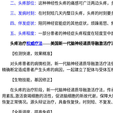
二、头疼部位：
这种神经性头疼的痛感可广泛两边头疼，
三、发病时刻：
在时刻短几天内整日头疼，头疼的时刻要多
四、伴发症状：
陪同神经官能症的其他症状，烦躁易怒、
五、头疼程度：
一部分患者的神经症头疼程度在轻度至中
头疼治疗
权威疗法
——
美国
新一代脑神经递质导融激活疗
【检测快速，效果精准】
对头疼患者的病情检测，新一代脑神经递质导融激活疗法使用
精确断定造成患者产生头疼的病因，一起建立了配体与受体互
【生物技能，基因修正】
在头疼的治疗阶段，新一代脑神经递质导融激活疗法，传承
用紊乱,激活衰竭细胞的活性，促进脑细胞的新故代谢，保障大
恢复正常情况。源头辩证治疗，具备恢复快，时刻短、不复发
【全面调度，提高免疫】