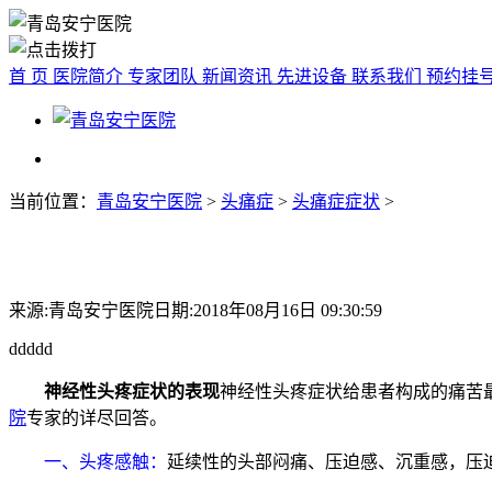
首 页
医院简介
专家团队
新闻资讯
先进设备
联系我们
预约挂
当前位置：
青岛安宁医院
>
头痛症
>
头痛症症状
>
来源:青岛安宁医院
日期:2018年08月16日 09:30:59
ddddd
神经性头疼症状的表现
神经性头疼症状给患者构成的痛苦
院
专家的详尽回答。
一、头疼感触：
延续性的头部闷痛、压迫感、沉重感，压