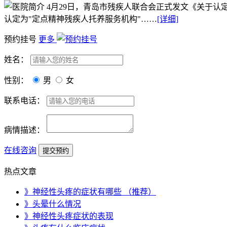
4月29日，青岛市残疾人联合会正式发文《关于认
认定为"定点精神残疾人托养服务机构"……
[详细]
预约挂号
更多
姓名：
性别：
男
女
联系电话：
病情描述：
在线咨询
热点文章
》神经性头疼的症状有哪些 （推荐）
》头晕什么情况
》神经性头疼症状的表现