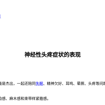
号
神经性头疼症状的表现
最是杰出，一起还陪同
失眠
、精神欠好、耳鸣、晕厥、头疼等问
迫感、麻木感和束带样紧箍感。