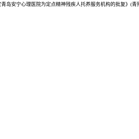
定青岛安宁心理医院为定点精神残疾人托养服务机构的批复》(青残联