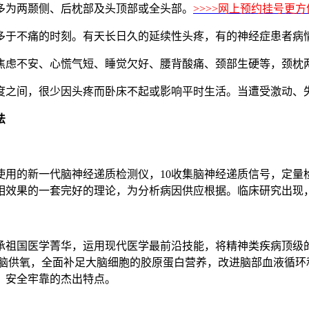
多为两颞侧、后枕部及头顶部或全头部。
>>>>网上预约挂号更方便
于不痛的时刻。有天长日久的延续性头疼，有的神经症患者病情甚
焦虑不安、心慌气短、睡觉欠好、腰背酸痛、颈部生硬等，颈枕
度之间，很少因头疼而卧床不起或影响平时生活。当遭受激动、
法
的新一代脑神经递质检测仪，10收集脑神经递质信号，定量
相效果的一套完好的理论，为分析病因供应根据。临床研究出现
祖国医学菁华，运用现代医学最前沿技能，将精神类疾病顶级的
脑供氧，全面补足大脑细胞的胶原蛋白营养，改进脑部血液循环
、安全牢靠的杰出特点。