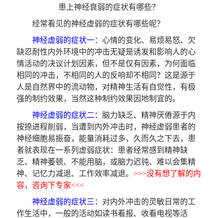
患上神经衰弱的症状有哪些？
经常看见的神经虚弱的症状有哪些呢？
神经虚弱的症状一：
心情的变化、易烦易怒、欠
缺忍耐性内外环境中的冲击无疑是诱发和影响人的心
情活动的决议计划因素，但不是仅有因素，为何面临
相同的冲击，不相同的人的反响却不相同？这是源于
人是自然界中的流动物，对精神生活有自觉性，有极
强的制约效果，当然这种制约效果因地制宜的。
神经虚弱的症状二：
脑力缺乏、精神厌倦源于内
按捺进程削弱，当遭到内外冲击时，神经虚弱患者的
神经细胞易振奋，能量消耗过多，久而久之下去，患
者就表现在一系列虚弱症状：患者经常感到精神缺
乏、精神萎顿、不能用脑，或脑力迟钝、难以会集精
神、记忆力减退、工作效率减退。
>>>没有想了解的内
容，咨询下专家<<<
神经虚弱的症状三：
对内外冲击的灵敏日常的工
作生活中，一般的活动如读书看报、收看电视等活