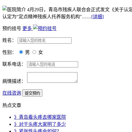
4月29日，青岛市残疾人联合会正式发文《关于认
认定为"定点精神残疾人托养服务机构"……
[详细]
预约挂号
更多
姓名：
性别：
男
女
联系电话：
病情描述：
在线咨询
热点文章
》青岛看头疼去哪家医院
》对于头疼大家明了多少
》紧张性头疼会如何？