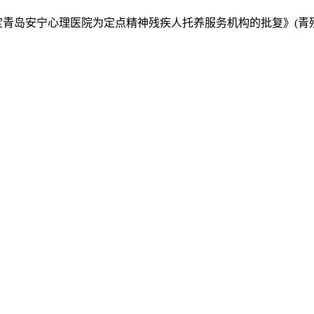
定青岛安宁心理医院为定点精神残疾人托养服务机构的批复》(青残联