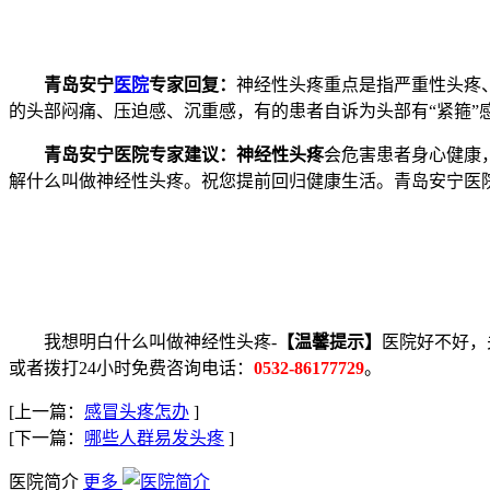
青岛安宁
医院
专家回复：
神经性头疼重点是指严重性头疼
的头部闷痛、压迫感、沉重感，有的患者自诉为头部有“紧箍”
青岛安宁医院专家建议：
神经性头疼
会危害患者身心健康
解什么叫做神经性头疼。祝您提前回归健康生活。青岛安宁医
我想明白什么叫做神经性头疼-
【
温馨提示
】
医院好不好，
或者拨打24小时免费咨询电话：
0532-86177729
。
[上一篇：
感冒头疼怎办
]
[下一篇：
哪些人群易发头疼
]
医院简介
更多