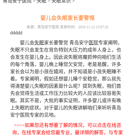
青岛安宁医院
>
失眠
>
失眠常识
>
婴儿会失眠家长要警惕
来源：青岛安宁医院 发表时间：2018-11-12 13:07:42
ddddd
婴儿会
失眠
家长要警觉 青岛安宁
医院
专家阐明，
失眠不只会发生在背负特别大压力的成年人身上，也
会发生在婴儿身上。因此说失眠将魔抓伸向咱们生活
的每个角落，婴儿晚上睡觉欠安觉，老是易醒，许多
家长会以为是小孩在嬉闹，并不知道是小孩失眠睡不
着。专家阐明，假如还想婴儿睡个安稳觉，那么就先
得清楚婴儿失眠的因素是什么呢？提到失眠，咱们首
先会觉得生活或工作压力比较大的人应该比较容易失
眠。其实不是，大批的事实证明，许多婴儿或许有晚
上失眠的症状。对于婴儿的失眠讲解咱们来听听青岛
安宁医院专家的见地。
>>>>如果您还有想要了解的情况，可以点击在线咨
询，在线专家会给您最专业，最详细的解答，与专家