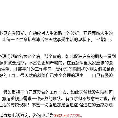
心灵充溢阳光，自动应对人生道路上的波折，开畅面临人生的
，让每一个生命都充沛活在天然享受生活的现状下。不错如此
理问题命名为这个病，那个症的，如此促进许多的朋友一看到
“脖那就要治疗，不然会更加严峻的。在潜意识里大家应该的会
的生活，才能平时的工作学习，受心理问题困扰的朋友假如给自
做好的工作，很天然的就给自己找个合理的理由——自己有强迫
，假如重视于自己喜爱做的工作上去，如此天然就没有精神再
，搬运重视点需求一种天然的现状。有寻求但不故意去寻求，在
活的夸姣现状！不是一切强迫都是强迫症 强迫症的治疗办法
以直接电话咨询，咨询电话为
0532-86177729
。