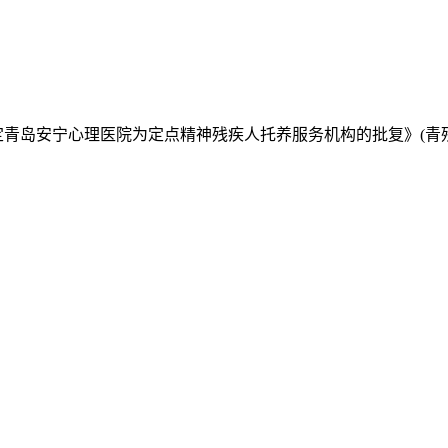
定青岛安宁心理医院为定点精神残疾人托养服务机构的批复》(青残联