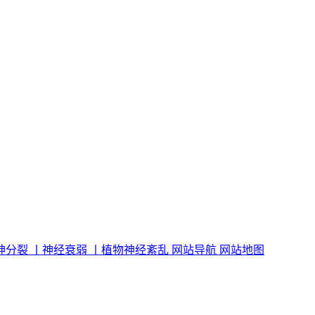
神分裂 丨
神经衰弱 丨
植物神经紊乱
网站导航
网站地图