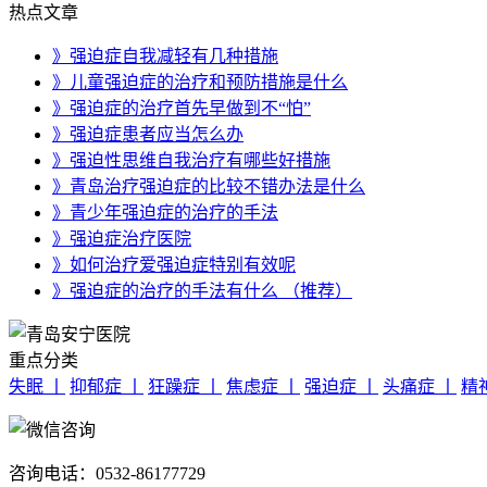
热点文章
》强迫症自我减轻有几种措施
》儿童强迫症的治疗和预防措施是什么
》强迫症的治疗首先早做到不“怕”
》强迫症患者应当怎么办
》强迫性思维自我治疗有哪些好措施
》青岛治疗强迫症的比较不错办法是什么
》青少年强迫症的治疗的手法
》强迫症治疗医院
》如何治疗爱强迫症特别有效呢
》强迫症的治疗的手法有什么 （推荐）
重点分类
失眠 丨
抑郁症 丨
狂躁症 丨
焦虑症 丨
强迫症 丨
头痛症 丨
精
咨询电话：0532-86177729