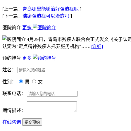
[上一篇：
青岛哪里能够治好强迫症呢
]
[下一篇：
洁癖强迫症可以治愈吗
]
医院简介
更多
4月29日，青岛市残疾人联合会正式发文《关于认
认定为"定点精神残疾人托养服务机构"……
[详细]
预约挂号
更多
姓名：
性别：
男
女
联系电话：
病情描述：
在线咨询