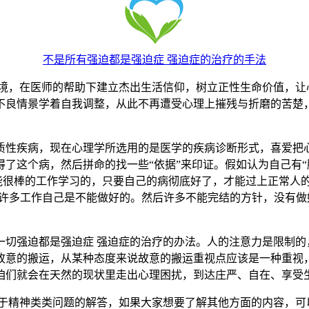
不是所有强迫都是强迫症 强迫症的治疗的手法
，在医师的帮助下建立杰出生活信仰，树立正性生命价值，让
不良情景学着自我调整，从此不再遭受心理上摧残与折磨的苦楚
性疾病，现在心理学所选用的是医学的疾病诊断形式，喜爱把心
了这个病，然后拼命的找一些“依据”来印证。假如认为自己有
不能很棒的工作学习的，只要自己的病彻底好了，才能过上正常人
为许多工作自己是不能做好的。然后许多不能完结的方针，没有
强迫都是强迫症 强迫症的治疗的办法。人的注意力是限制的
故意的搬运，从某种态度来说故意的搬运重视点应该是一种重视
咱们就会在天然的现状里走出心理困扰，到达庄严、自在、享受生
于精神类类问题的解答，如果大家想要了解其他方面的内容，可