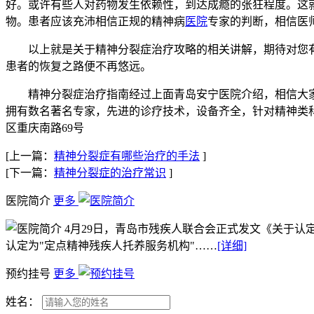
好。或许有些人对药物发生依赖性，到达成瘾的张狂程度。这
物。患者应该充沛相信正规的精神病
医院
专家的判断，相信医
以上就是关于精神分裂症治疗攻略的相关讲解，期待对您有
患者的恢复之路便不再悠远。
精神分裂症治疗指南经过上面青岛安宁医院介绍，相信大家
拥有数名著名专家，先进的诊疗技术，设备齐全，针对精神类
区重庆南路69号
[上一篇：
精神分裂症有哪些治疗的手法
]
[下一篇：
精神分裂症的治疗常识
]
医院简介
更多
4月29日，青岛市残疾人联合会正式发文《关于认
认定为"定点精神残疾人托养服务机构"……
[详细]
预约挂号
更多
姓名：